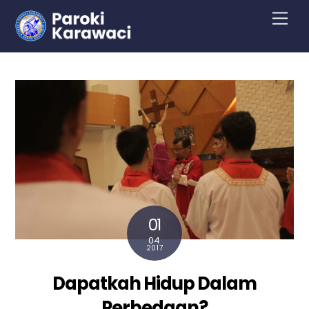
Skip
Men
to
content
01
04
2017
Dapatkah Hidup Dalam
Perbedaan?