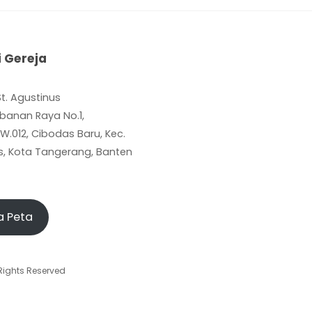
i Gereja
St. Agustinus
mbanan Raya No.1,
RW.012, Cibodas Baru, Kec.
, Kota Tangerang, Banten
a Peta
 Rights Reserved